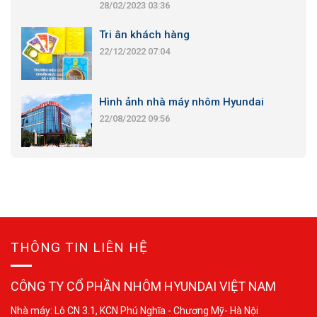
28/02/2023 03:36
Tri ân khách hàng
22/12/2022 07:04
Hình ảnh nhà máy nhôm Hyundai
22/08/2022 09:56
THÔNG TIN LIÊN HỆ
CÔNG TY CỔ PHẦN NHÔM HYUNDAI VIỆT NAM
Nhà máy: Lô CN 3.1, KCN Phú Nghĩa - Chương Mỹ- Hà Nội