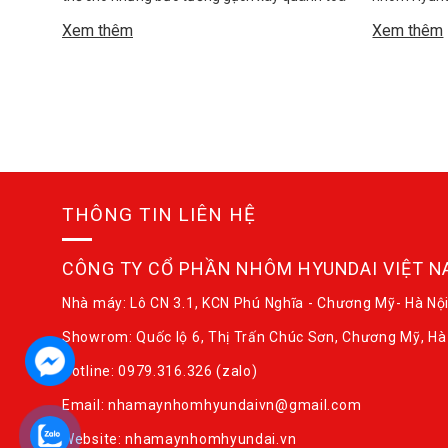
nhà. Mang đến không gian thông thoáng,
loại công tr
Xem thêm
Xem thêm
hướng tầm nhìn xa hơn và hơn hết là điểm
mặt phức tạ
nhấn mang lại cho bạn một kiến trúc hoàn
chung cư, t
toàn hiện đại mà không mất đi sự mỹ quan,
của vách m
tăng tính […]
phép các […
THÔNG TIN LIÊN HỆ
CÔNG TY CỔ PHẦN NHÔM HYUNDAI VIỆT 
Nhà máy: Lô CN 3.1, KCN Phú Nghĩa - Chương Mỹ- Hà Nộ
Showrom: Quốc lộ 6, Thị Trấn Chúc Sơn, Chương Mỹ, Hà
Hotline: 0979.316.326 (zalo)
Email: nhamaynhomhyundaivn@gmail.com
Website: nhamaynhomhyundai.vn