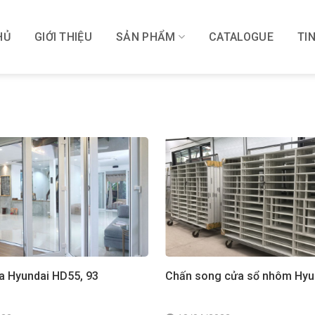
HỦ
GIỚI THIỆU
SẢN PHẨM
CATALOGUE
TI
a Hyundai HD55, 93
Chấn song cửa sổ nhôm Hyu