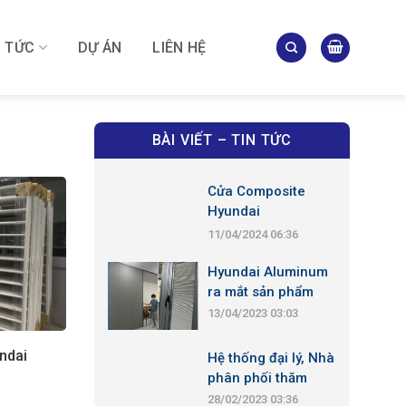
N TỨC
DỰ ÁN
LIÊN HỆ
BÀI VIẾT – TIN TỨC
Cửa Composite
Hyundai
11/04/2024 06:36
Hyundai Aluminum
ra mắt sản phẩm
Rèm-Vách ngăn
13/04/2023 03:03
thông
ndai
Hệ thống đại lý, Nhà
phân phối thăm
quan Nhà Máy
28/02/2023 03:36