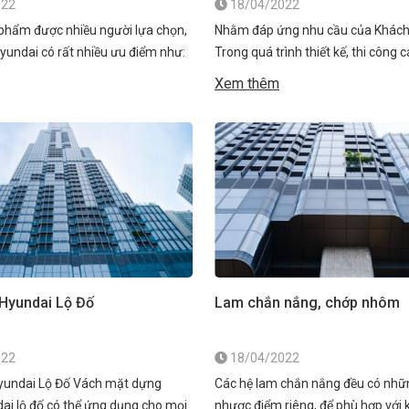
022
18/04/2022
phẩm được nhiều người lựa chọn,
Nhằm đáp ứng nhu cầu của Khác
undai có rất nhiều ưu điểm như:
Trong quá trình thiết kế, thi công 
o chính là ưu điểm vượt trội của
phẩm liên quan đến cửa, vách kính
Xem thêm
m này. Kính cường lực có độ chị
thiết kế kỹ thuật Công ty Cổ Phần
 những thanh nhôm thiết kế nhiều
Aluminum Vina đã không ngừng t
 giúp tăng thêm độ dày […]
những giải pháp nhằm thỏa mãn 
mong muốn chung của nhiều […]
Hyundai Lộ Đố
Lam chắn nắng, chớp nhôm
022
18/04/2022
yundai Lộ Đố Vách mặt dựng
Các hệ lam chắn nắng đều có nhữ
i lộ đố có thể ứng dụng cho mọi
nhược điểm riêng, để phù hợp với k