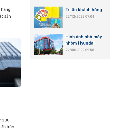
Nhôm HYUNDAI
h hàng
Tri ân khách hàng
các sản
22/12/2022 07:04
, Đội ngũ
 Hyundai
Hình ảnh nhà máy
ìm kiếm
nhôm Hyundai
nhu cầu
22/08/2022 09:56
ng ưu
iến trúc,