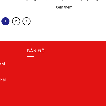
ình. Đặc biệt là những nơi có về
công năng sử dụng của từng công 
Xem thêm
p như tòa nhà cao tầng, khu
nhau Hệ Lam Chắn Nắng được chi
rung tâm thương mại… Kết cấu
loại cơ bản như sau. Lam nhôm hình
1
2
ặt dựng nhôm Hyundai nổi đố cho
Lam nhôm hình đầu đạn Lam nhôm
]
LAM NHÔM […]
BẢN ĐỒ
NAM
i
 Nội