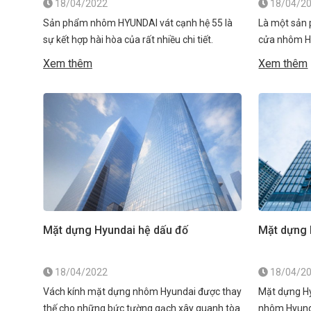
18/04/2022
18/04/2
Sản phẩm nhôm HYUNDAI vát cạnh hệ 55 là
Là một sản 
sự kết hợp hài hòa của rất nhiều chi tiết.
cửa nhôm Hy
Chúng được trang bị cấu tạo đặc biệt, có hiệu
Độ bền bỉ ca
Xem thêm
Xem thêm
quả sử dụng tốt, đảm bảo tính thẩm mỹ cho
mẫu sản phẩ
cả công trình. Thường các thanh profile nhôm
lực tốt. Với
sẽ được làm từ mặt cắt nhôm hệ 55 […]
khoang rỗng
Mặt dựng Hyundai hệ dấu đố
Mặt dựng 
18/04/2022
18/04/2
Vách kính mặt dựng nhôm Hyundai được thay
Mặt dựng H
thế cho những bức tường gạch xây quanh tòa
nhôm Hyunda